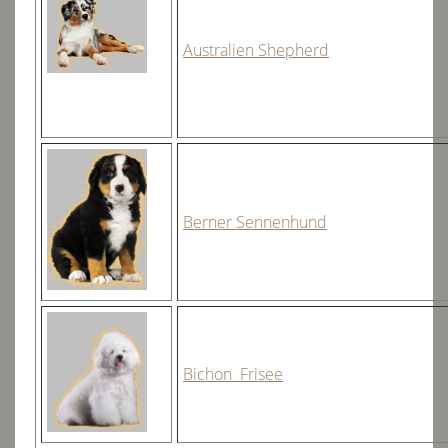
Formulare & Vordrucke
Australien Shepherd
Ausstellungen & Meldeformulare
Seminare
Zertifizierung
Züchter
Berner Sennenhund
Deckrüden
Links
Dachverband D.K.Z e. V:
Bichon Frisee
Datenschutzerklärung
Impressum