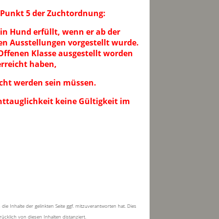
n Punkt 5 der Zuchtordnung:
in Hund erfüllt, wenn er ab der
en Ausstellungen vorgestellt wurde.
Offenen Klasse ausgestellt worden
erreicht haben,
ucht werden sein müssen.
httauglichkeit keine Gültigkeit im
e Inhalte der gelinkten Seite ggf. mitzuverantworten hat. Dies
klich von diesen Inhalten distanziert.