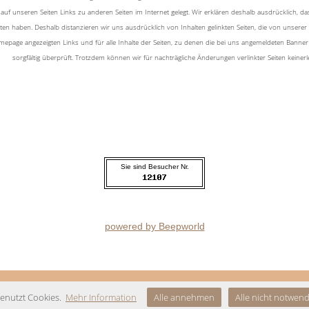
auf unseren Seiten Links zu anderen Seiten im Internet gelegt. Wir erklären deshalb ausdrücklich, dass
iten haben. Deshalb distanzieren wir uns ausdrücklich von Inhalten gelinkten Seiten, die von unserer 
epage angezeigten Links und für alle Inhalte der Seiten, zu denen die bei uns angemeldeten Banner
sorgfältig überprüft. Trotzdem können wir für nachträgliche Änderungen verlinkter Seiten keine
Sie sind Besucher Nr.
powered by Beepworld
Fußzeile
benutzt Cookies.
Mehr Information
Alle annehmen
Alle nicht notwen