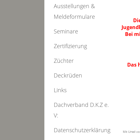
Ausstellungen &
Meldeformulare
Di
Jugendk
Seminare
Bei m
Zertifizierung
Züchter
Das h
Deckrüden
Links
Dachverband D.K.Z e.
V:
Datenschutzerklärung
Mit Urteil v