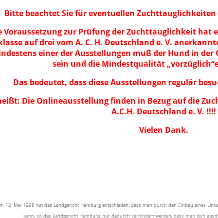
Bitte beachtet Sie für eventuellen Zuchttauglichkeite
e Voraussetzung zur Prüfung der Zuchttauglichkeit hat e
lasse auf drei vom A. C. H. Deutschland e. V. anerkannt
indestens einer der Ausstellungen muß der Hund in der 
sein und die Mindestqualität „vorzüglich“
Das bedeutet, dass diese Ausstellungen regulär bes
eißt: Die Onlineausstellung finden in Bezug auf die Zuc
A.C.H. Deutschland e. V. !!!!
Vielen Dank.
om 12. Mai 1998 hat das Landgericht Hamburg entschieden, dass man durch den Einbau eines Links di
kann, so das Landgericht Hamburg, nur dadurch verhindert werden, dass man sich ausdrüc