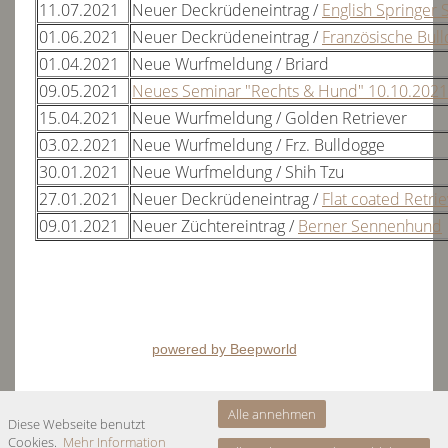
2022
11.07.2021
Neuer Deckrüdeneintrag /
English Springer 
01.06.2021
Neuer Deckrüdeneintrag /
Französische Bul
2021
01.04.2021
Neue Wurfmeldung / Briard
2020
09.05.2021
Neues Seminar "Rechts & Hund" 10.10.2021
2019
15.04.2021
Neue Wurfmeldung / Golden Retriever
03.02.2021
Neue Wurfmeldung / Frz. Bulldogge
2018
30.01.2021
Neue Wurfmeldung / Shih Tzu
allgemeine Beschlüsse & Infos
27.01.2021
Neuer Deckrüdeneintrag /
Flat coated Retrie
09.01.2021
Neuer Züchtereintrag /
Berner Sennenhund
Landesgruppen
Richter & Zuchtwarte
Wurfmeldungen
powered by Beepworld
Formulare & Vordrucke
Ausstellungen & Meldeformulare
Alle annehmen
Diese Webseite benutzt
Fußzeile
Cookies.
Mehr Information