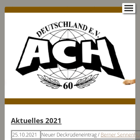
Willkommen
Vorstand
Über uns:
Satzung & Zuchtordnung
▼
Auswertungsstellen
Aktuelles
▼
2025
2026
Aktuelles 2021
2024
2023
25.10.2021
Neuer Deckrüdeneintrag /
Berner Sennenh