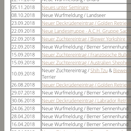
2022
05.11.2018
Neues unter Seminare
2021
08.10.2018
Neue Wurfmeldung / Landseer
2020
23.09.2018
Neuer Deckrüdeneintrag / Golden Retrieve
22.09.2018
Neue Landesgruppe - A.C.H. Gruppe Sach
2019
22.09.2018
Neuer Züchtereintrag / Biewer Yorkshire Te
2018
22.09.2018
Neue Wurfmeldung / Berner Sennenhund
allgemeine Beschlüsse & Infos
15.09.2018
Neuer Züchtereintrag / Französische Bulld
15.09.2018
Neuer Züchtereintrag / Australien Shepher
Landesgruppen
Neuer Züchtereintrag /
Shih Tzu
&
Biewer Y
10.09.2018
Terrier
Richter & Zuchtwarte
26.08.2018
Neuer Deckrüdeneintrag / Golden Retrieve
29.07.2018
Neue Wurfmeldung / Berner Sennenhund
Wurfmeldungen
30.06.2018
Neuer Deckrüdeneintrag / Labrador Retrie
Formulare & Vordrucke
24.06.2018
Neue Wurfmeldung / Berner Sennenhund
28.04.2018
Neue Wurfmeldung / Berner Sennenhund
Ausstellungen & Meldeformulare
16.04.2018
Neue Wurfmeldung / Berner Sennenhund